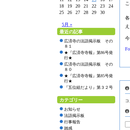
こ
18
19
20
21
22
23
24
25
26
27
28
29
30
各
5月 »
え
最近の記事
今
広済寺の法語掲示板 その
８１
Fo
★『広済寺寺報』第86号発
行★
広済寺の法語掲示板 その
８０
★『広済寺寺報』第85号発
行★
『五位組だより』第３２号
カテゴリー
コ
お知らせ
法語掲示板
行事報告
雑感