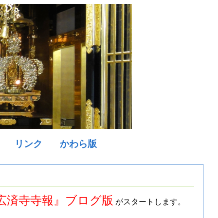
リンク
かわら版
広済寺寺報』ブログ版
がスタートします。