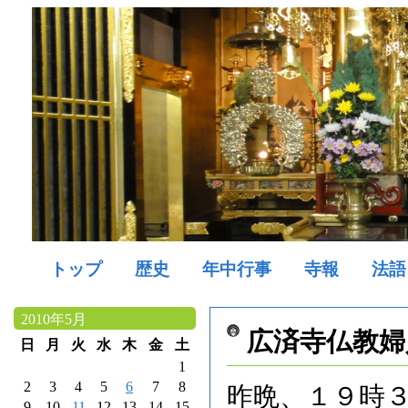
トップ
歴史
年中行事
寺報
法語
2010年5月
広済寺仏教婦
日
月
火
水
木
金
土
1
2
3
4
5
6
7
8
昨晩、１９時
9
10
11
12
13
14
15