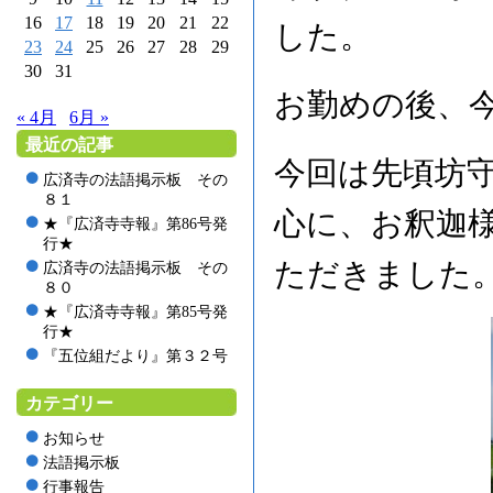
16
17
18
19
20
21
22
した。
23
24
25
26
27
28
29
30
31
お勤めの後、
« 4月
6月 »
最近の記事
今回は先頃坊
広済寺の法語掲示板 その
８１
心に、お釈迦
★『広済寺寺報』第86号発
行★
ただきました
広済寺の法語掲示板 その
８０
★『広済寺寺報』第85号発
行★
『五位組だより』第３２号
カテゴリー
お知らせ
法語掲示板
行事報告