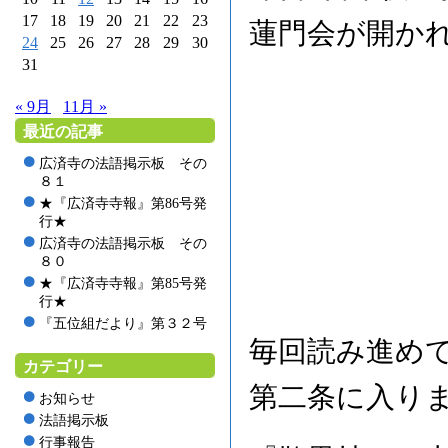
17
18
19
20
21
22
23
蓮門会が開か
24
25
26
27
28
29
30
31
« 9月
11月 »
最近の記事
広済寺の法語掲示板 その
８１
★『広済寺寺報』第86号発
行★
広済寺の法語掲示板 その
８０
★『広済寺寺報』第85号発
行★
『五位組だより』第３２号
毎回読み進め
カテゴリー
第二条に入り
お知らせ
法語掲示板
行事報告