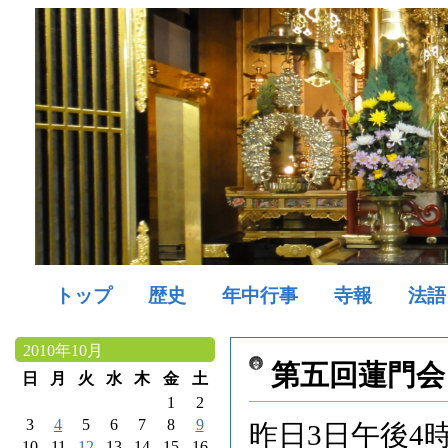
トップ
歴史
年中行事
寺報
法語
2010年10月
第五回蓮門会
日
月
火
水
木
金
土
1
2
3
4
5
6
7
8
9
昨日3日午後4
10
11
12
13
14
15
16