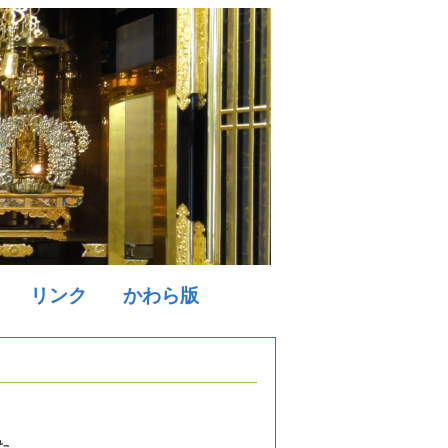
リンク
かわら版
た。