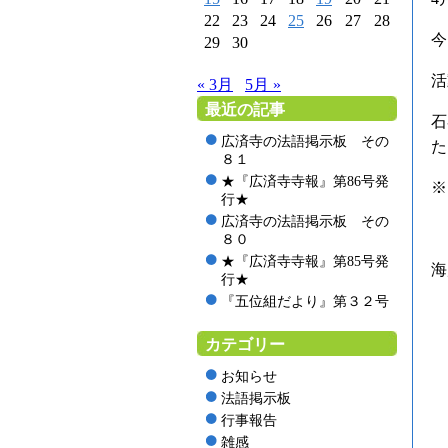
22
23
24
25
26
27
28
今
29
30
活
« 3月
5月 »
最近の記事
石
広済寺の法語掲示板 その
た
８１
★『広済寺寺報』第86号発
行★
広済寺の法語掲示板 その
８０
★『広済寺寺報』第85号発
海
行★
『五位組だより』第３２号
カテゴリー
お知らせ
法語掲示板
行事報告
雑感