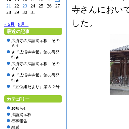
21
22
23
24
25
26
27
寺さんにおい
28
29
30
31
した。
« 6月
8月 »
最近の記事
広済寺の法語掲示板 その
８１
★『広済寺寺報』第86号発
行★
広済寺の法語掲示板 その
８０
★『広済寺寺報』第85号発
行★
『五位組だより』第３２号
カテゴリー
お知らせ
法語掲示板
行事報告
雑感