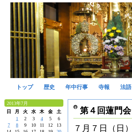
トップ
歴史
年中行事
寺報
法語
2013年7月
第４回蓮門会
日
月
火
水
木
金
土
1
2
3
4
5
6
7
8
9
10
11
12
13
７月７日（日
14
15
16
17
18
19
20