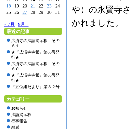
18
19
20
21
22
23
24
や）の永賢寺
25
26
27
28
29
30
31
かれました。
« 7月
9月 »
最近の記事
広済寺の法語掲示板 その
８１
★『広済寺寺報』第86号発
行★
広済寺の法語掲示板 その
８０
★『広済寺寺報』第85号発
行★
『五位組だより』第３２号
カテゴリー
お知らせ
法語掲示板
行事報告
雑感