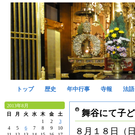
トップ
歴史
年中行事
寺報
法語
2013年8月
舞谷にて子ど
日
月
火
水
木
金
土
1
2
3
4
5
6
7
8
9
10
８月１８日（
11
12
13
14
15
16
17