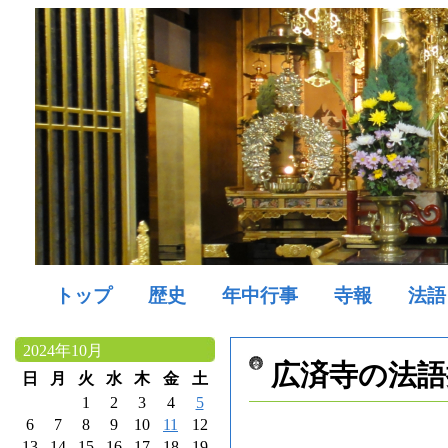
トップ
歴史
年中行事
寺報
法語
2024年10月
広済寺の法語
日
月
火
水
木
金
土
1
2
3
4
5
6
7
8
9
10
11
12
13
14
15
16
17
18
19