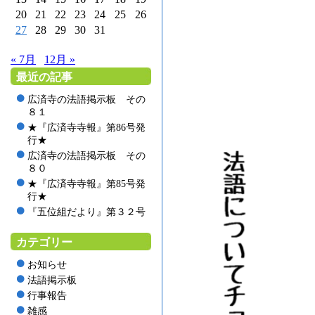
20
21
22
23
24
25
26
27
28
29
30
31
« 7月
12月 »
最近の記事
広済寺の法語掲示板 その
８１
★『広済寺寺報』第86号発
行★
広済寺の法語掲示板 その
８０
★『広済寺寺報』第85号発
行★
『五位組だより』第３２号
カテゴリー
お知らせ
法語掲示板
行事報告
雑感