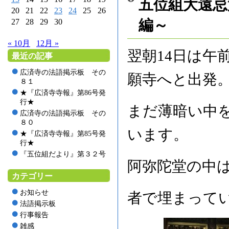
五位組大遠忌
20
21
22
23
24
25
26
編～
27
28
29
30
« 10月
12月 »
翌朝14日は午
最近の記事
広済寺の法語掲示板 その
願寺へと出発
８１
★『広済寺寺報』第86号発
行★
まだ薄暗い中
広済寺の法語掲示板 その
８０
います。
★『広済寺寺報』第85号発
行★
『五位組だより』第３２号
阿弥陀堂の中
カテゴリー
お知らせ
者で埋まって
法語掲示板
行事報告
雑感