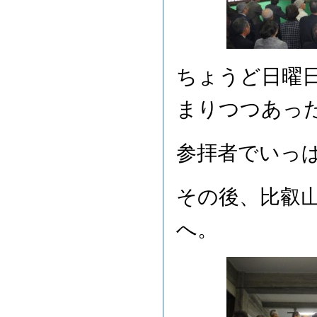
ちょうど日曜
まりつつあっ
参拝者でいっ
その後、比叡
へ。