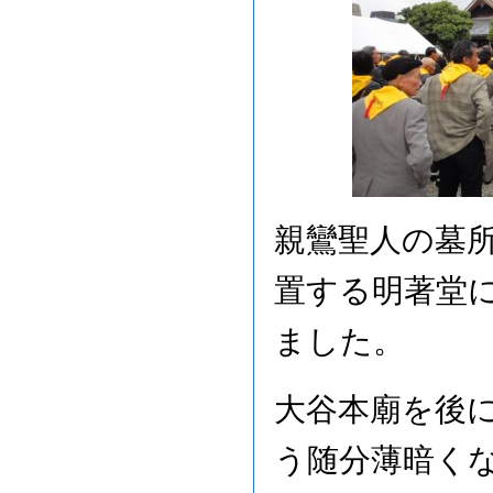
親鸞聖人の墓
置する明著堂
ました。
大谷本廟を後
う随分薄暗く