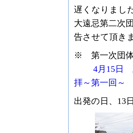
遅くなりまし
大遠忌第二次
告させて頂き
※ 第一次団
4月15日
拝～第一回～
出発の日、13日