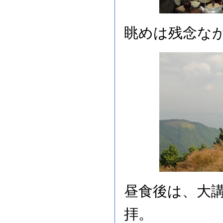
眺めは残念な
昼食後は、大
拝。