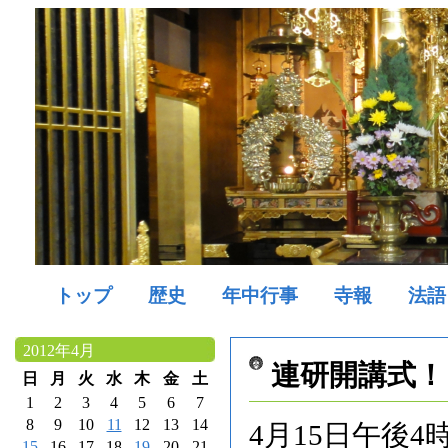
トップ
歴史
年中行事
寺報
法語
2012年4月
連研開講式！
日
月
火
水
木
金
土
1
2
3
4
5
6
7
8
9
10
11
12
13
14
4月15日午後
15
16
17
18
19
20
21