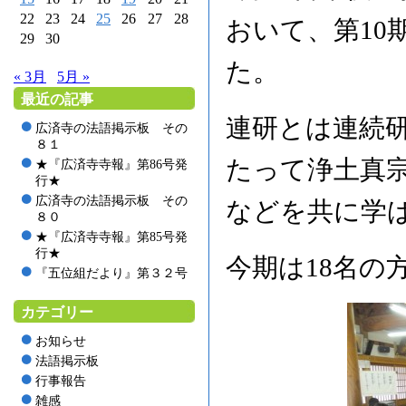
22
23
24
25
26
27
28
おいて、第10
29
30
た。
« 3月
5月 »
最近の記事
連研とは連続
広済寺の法語掲示板 その
８１
たって浄土真
★『広済寺寺報』第86号発
行★
広済寺の法語掲示板 その
などを共に学
８０
★『広済寺寺報』第85号発
行★
今期は18名の
『五位組だより』第３２号
カテゴリー
お知らせ
法語掲示板
行事報告
雑感