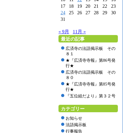
17
18
19
20
21
22
23
24
25
26
27
28
29
30
31
« 9月
11月 »
最近の記事
広済寺の法語掲示板 その
８１
★『広済寺寺報』第86号発
行★
広済寺の法語掲示板 その
８０
★『広済寺寺報』第85号発
行★
『五位組だより』第３２号
カテゴリー
お知らせ
法語掲示板
行事報告