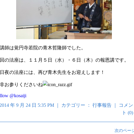
講師は覚円寺若院の青木哲隆師でした。
回の法座は、１１月５日（水）・６日（木）の報恩講です。
日夜の法座には、再び青木先生をお迎えします！
非お参りくださいね
llow @kosaiji
2014 年 9 月 24 日 5:35 PM ｜ カテゴリー ：
行事報告
｜
コメン
ト (0)
次のページ