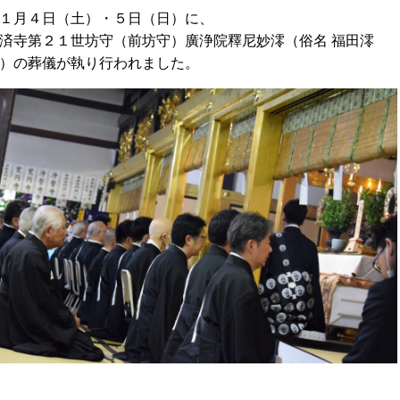
１月４日（土）・５日（日）に、
済寺第２１世坊守（前坊守）廣浄院釋尼妙澪（俗名 福田澪
）の葬儀が執り行われました。