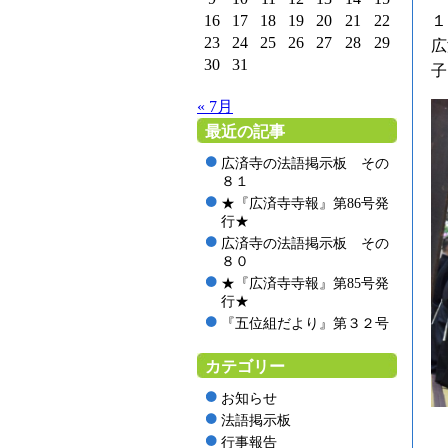
16
17
18
19
20
21
22
１
23
24
25
26
27
28
29
広
30
31
子
« 7月
最近の記事
広済寺の法語掲示板 その
８１
★『広済寺寺報』第86号発
行★
広済寺の法語掲示板 その
８０
★『広済寺寺報』第85号発
行★
『五位組だより』第３２号
カテゴリー
お知らせ
法語掲示板
行事報告