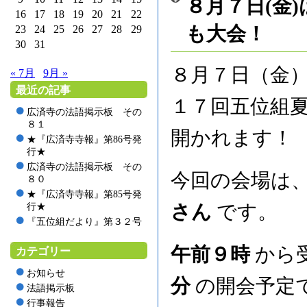
８月７日(金
16
17
18
19
20
21
22
も大会！
23
24
25
26
27
28
29
30
31
８月７日（金
« 7月
9月 »
最近の記事
１７回五位組
広済寺の法語掲示板 その
８１
開かれます！
★『広済寺寺報』第86号発
行★
広済寺の法語掲示板 その
今回の会場は
８０
★『広済寺寺報』第85号発
さん
です。
行★
『五位組だより』第３２号
午前９時
から
カテゴリー
お知らせ
分
の開会予定
法語掲示板
行事報告