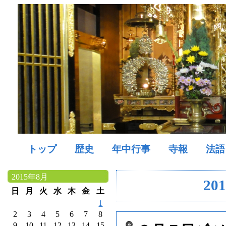
トップ
歴史
年中行事
寺報
法語
2015年8月
20
日
月
火
水
木
金
土
1
2
3
4
5
6
7
8
9
10
11
12
13
14
15