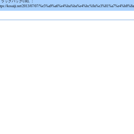
トラックバックURL ：
ttps://kosaiji.net/2013/07/07/%e5%a9%a6%e4%ba%ba%e4%bc%9a%e3%81%a7%e4%b8%8a%