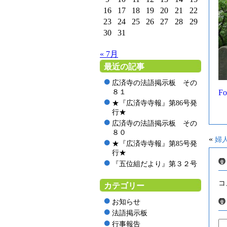
16
17
18
19
20
21
22
23
24
25
26
27
28
29
30
31
« 7月
最近の記事
広済寺の法語掲示板 その
８１
Fo
★『広済寺寺報』第86号発
行★
広済寺の法語掲示板 その
８０
«
婦
★『広済寺寺報』第85号発
行★
『五位組だより』第３２号
コ
カテゴリー
お知らせ
法語掲示板
行事報告