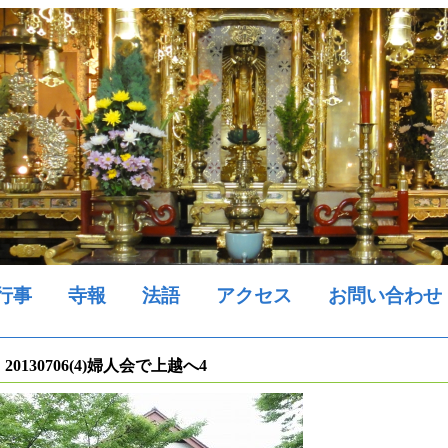
行事
寺報
法語
アクセス
お問い合わせ
20130706(4)婦人会で上越へ4