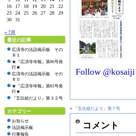
16
17
18
19
20
21
22
23
24
25
26
27
28
29
30
31
« 7月
最近の記事
広済寺の法語掲示板 その
８１
★『広済寺寺報』第86号発
行★
Follow @kosaiji
広済寺の法語掲示板 その
８０
★『広済寺寺報』第85号発
行★
『五位組だより』第３２号
«
『五位組だより』第７号
カテゴリー
お知らせ
コメント
法語掲示板
行事報告