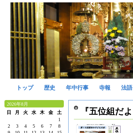
トップ
歴史
年中行事
寺報
法語
2026年8月
『五位組だよ
日
月
火
水
木
金
土
1
2
3
4
5
6
7
8
9
10
11
12
13
14
15