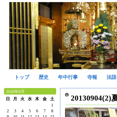
トップ
歴史
年中行事
寺報
法語
2026年8月
20130904(
日
月
火
水
木
金
土
1
2
3
4
5
6
7
8
9
10
11
12
13
14
15