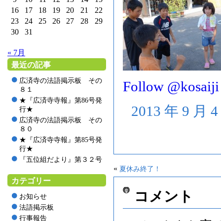
16
17
18
19
20
21
22
23
24
25
26
27
28
29
30
31
« 7月
最近の記事
広済寺の法語掲示板 その
Follow @kosaiji
８１
★『広済寺寺報』第86号発
2013 年 9 月
行★
広済寺の法語掲示板 その
８０
★『広済寺寺報』第85号発
行★
『五位組だより』第３２号
«
夏休み終了！
カテゴリー
コメント
お知らせ
法語掲示板
行事報告