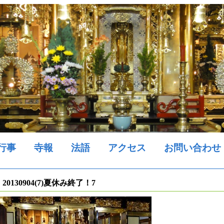
行事
寺報
法語
アクセス
お問い合わせ
20130904(7)夏休み終了！7