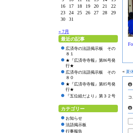
16
17
18
19
20
21
22
23
24
25
26
27
28
29
30
31
« 7月
最近の記事
Fo
広済寺の法語掲示板 その
８１
★『広済寺寺報』第86号発
行★
«
夏
広済寺の法語掲示板 その
８０
★『広済寺寺報』第85号発
行★
『五位組だより』第３２号
コ
カテゴリー
お知らせ
法語掲示板
行事報告