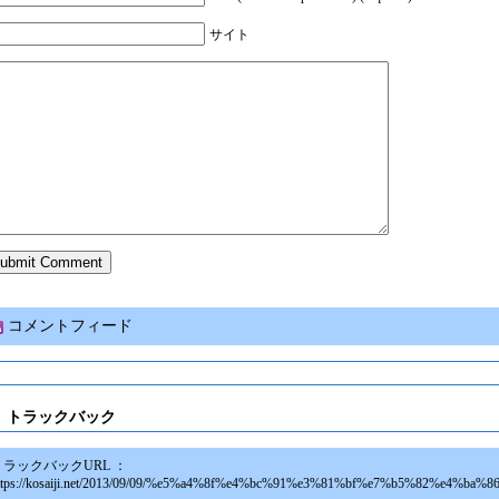
サイト
コメントフィード
トラックバック
トラックバックURL ：
ttps://kosaiji.net/2013/09/09/%e5%a4%8f%e4%bc%91%e3%81%bf%e7%b5%82%e4%ba%86%e