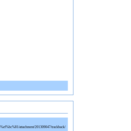
f%bc%81/attachment/201309047/trackback/