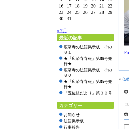
16
17
18
19
20
21
22
23
24
25
26
27
28
29
30
31
« 7月
最近の記事
広済寺の法語掲示板 その
８１
Fo
★『広済寺寺報』第86号発
行★
広済寺の法語掲示板 その
８０
«
仏
★『広済寺寺報』第85号発
行★
『五位組だより』第３２号
コ
カテゴリー
お知らせ
法語掲示板
行事報告