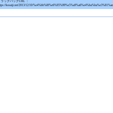
トラックバックURL ：
ttps://kosaiji.net/2013/12/10/%e4%bb%8f%e6%95%99%e5%a9%a6%e4%ba%ba%e3%