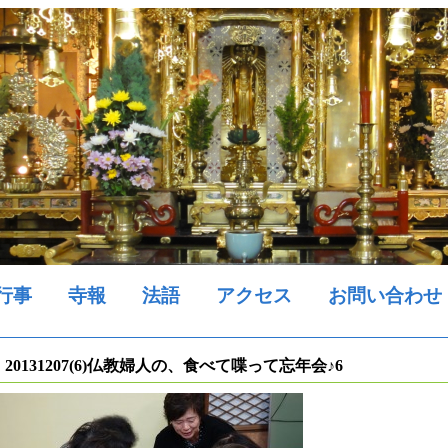
行事
寺報
法語
アクセス
お問い合わせ
20131207(6)仏教婦人の、食べて喋って忘年会♪6