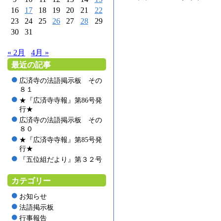
16
17
18
19
20
21
22
23
24
25
26
27
28
29
30
31
« 2月
4月 »
最近の記事
広済寺の法語掲示板 その
８１
★『広済寺寺報』第86号発
行★
広済寺の法語掲示板 その
８０
★『広済寺寺報』第85号発
行★
『五位組だより』第３２号
カテゴリー
お知らせ
法語掲示板
行事報告