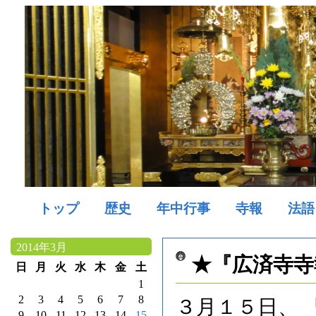
トップ
歴史
年中行事
寺報
法語
2014年3月
★『広済寺寺
日
月
火
水
木
金
土
1
2
3
4
5
6
7
8
３月１５日、
9
10
11
12
13
14
15