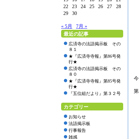
22
23
24
25
26
27
28
29
30
« 5月
7月 »
最近の記事
広済寺の法語掲示板 その
８１
★『広済寺寺報』第86号発
行★
広済寺の法語掲示板 その
８０
今
★『広済寺寺報』第85号発
行★
第
『五位組だより』第３２号
カテゴリー
お知らせ
法語掲示板
行事報告
雑感