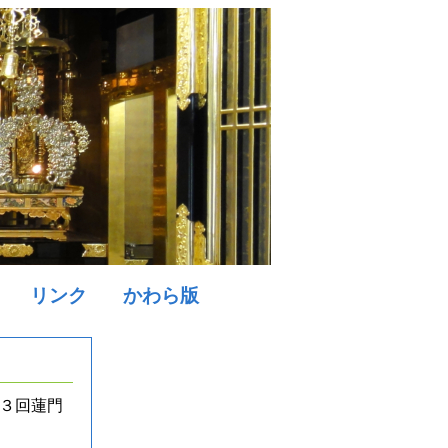
リンク
かわら版
３回蓮門