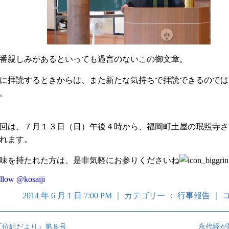
番親しみがあるといっても過言のないこの御文章。
に拝読するときからは、また新たな気持ちで拝読できるのでは
。
回は、７月１３日（日）午後４時から、福岡町土屋の珉照寺さ
れます。
味を持たれた方は、是非気軽にお参りくださいね
llow @kosaiji
2014 年 6 月 1 日 7:00 PM ｜ カテゴリー ：
行事報告
｜
コ
五位組だより』第８号
永代経が