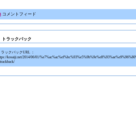
コメントフィード
トラックバック
トラックバックURL ：
ttps://kosaiji.net/2014/06/01/%e7%ac%ac%ef%bc%93%e5%9b%9e%e8%93%ae%e9%96%8
/trackback/