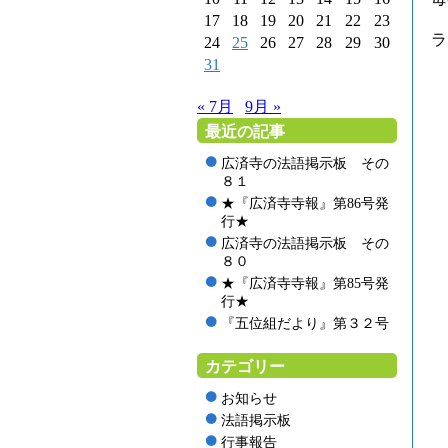
17
18
19
20
21
22
23
ラ
24
25
26
27
28
29
30
31
« 7月
9月 »
最近の記事
広済寺の法語掲示板 その
８１
★『広済寺寺報』第86号発
行★
広済寺の法語掲示板 その
８０
★『広済寺寺報』第85号発
行★
『五位組だより』第３２号
カテゴリー
お知らせ
法語掲示板
行事報告