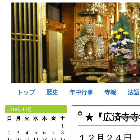
トップ
歴史
年中行事
寺報
法語
2018年12月
★『広済寺寺
日
月
火
水
木
金
土
1
2
3
4
5
6
7
8
１２月２４日
9
10
11
12
13
14
15