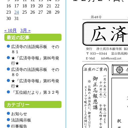
16
17
18
19
20
21
22
23
24
25
26
27
28
29
30
31
« 10月
3月 »
最近の記事
広済寺の法語掲示板 その
８１
★『広済寺寺報』第86号発
行★
広済寺の法語掲示板 その
８０
★『広済寺寺報』第85号発
行★
『五位組だより』第３２号
カテゴリー
お知らせ
法語掲示板
行事報告