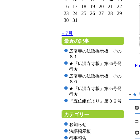
16
17
18
19
20
21
22
23
24
25
26
27
28
29
30
31
« 7月
最近の記事
広済寺の法語掲示板 その
８１
★『広済寺寺報』第86号発
Fo
行★
広済寺の法語掲示板 その
８０
★『広済寺寺報』第85号発
«
行★
★
『五位組だより』第３２号
カテゴリー
コ
お知らせ
法語掲示板
行事報告