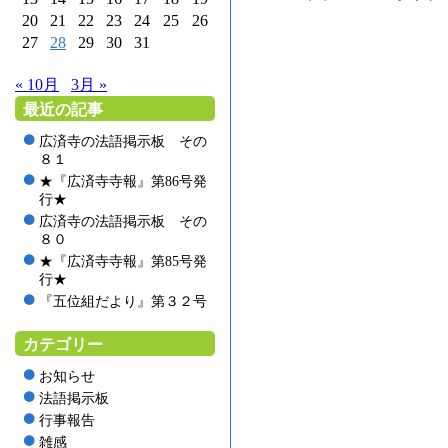
20
21
22
23
24
25
26
27
28
29
30
31
« 10月
3月 »
最近の記事
広済寺の法語掲示板 その
８１
★『広済寺寺報』第86号発
行★
広済寺の法語掲示板 その
８０
★『広済寺寺報』第85号発
行★
『五位組だより』第３２号
カテゴリー
お知らせ
法語掲示板
行事報告
雑感