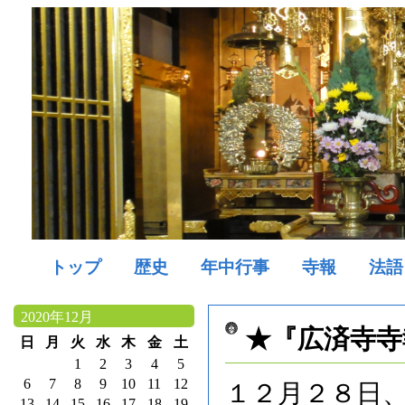
トップ
歴史
年中行事
寺報
法語
2020年12月
★『広済寺寺
日
月
火
水
木
金
土
1
2
3
4
5
6
7
8
9
10
11
12
１２月２８日
13
14
15
16
17
18
19