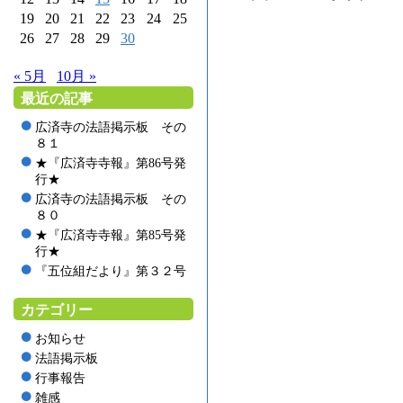
19
20
21
22
23
24
25
26
27
28
29
30
« 5月
10月 »
最近の記事
広済寺の法語掲示板 その
８１
★『広済寺寺報』第86号発
行★
広済寺の法語掲示板 その
８０
★『広済寺寺報』第85号発
行★
『五位組だより』第３２号
カテゴリー
お知らせ
法語掲示板
行事報告
雑感