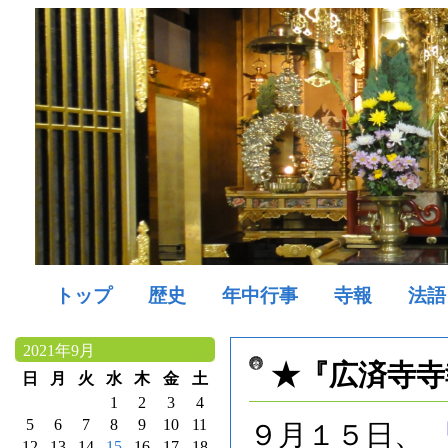
トップ
歴史
年中行事
寺報
法語
2021年9月
★『広済寺寺
日
月
火
水
木
金
土
1
2
3
4
5
6
7
8
9
10
11
９月１５日、
12
13
14
15
16
17
18