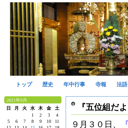
トップ
歴史
年中行事
寺報
法語
2021年9月
『五位組だよ
日
月
火
水
木
金
土
1
2
3
4
5
6
7
8
9
10
11
９月３０日、
12
13
14
15
16
17
18