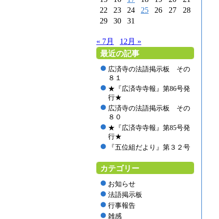
22
23
24
25
26
27
28
29
30
31
« 7月
12月 »
最近の記事
広済寺の法語掲示板 その
８１
★『広済寺寺報』第86号発
行★
広済寺の法語掲示板 その
８０
★『広済寺寺報』第85号発
行★
『五位組だより』第３２号
カテゴリー
お知らせ
法語掲示板
行事報告
雑感