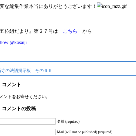
変な編集作業本当にありがとうございます！
『五位組だより』第２７号は
こちら
から
llow @kosaiji
済寺の法語掲示板 その６６
コメント
メントをお寄せください。
コメントの投稿
名前 (required)
Mail (will not be published) (required)