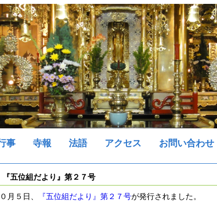
行事
寺報
法語
アクセス
お問い合わせ
『五位組だより』第２７号
０月５日、
『五位組だより』第２７号
が発行されました。