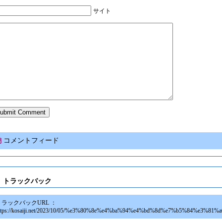
サイト
コメントフィード
トラックバック
トラックバックURL ：
ttps://kosaiji.net/2023/10/05/%e3%80%8e%e4%ba%94%e4%bd%8d%e7%b5%84%e3%