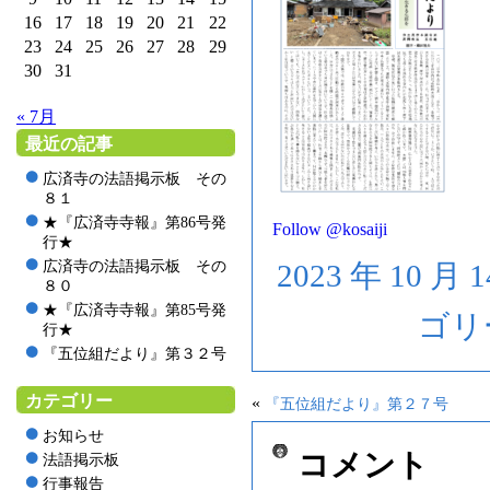
16
17
18
19
20
21
22
23
24
25
26
27
28
29
30
31
« 7月
最近の記事
広済寺の法語掲示板 その
８１
★『広済寺寺報』第86号発
Follow @kosaiji
行★
広済寺の法語掲示板 その
2023 年 10 月 
８０
★『広済寺寺報』第85号発
ゴリ
行★
『五位組だより』第３２号
カテゴリー
«
『五位組だより』第２７号
お知らせ
コメント
法語掲示板
行事報告