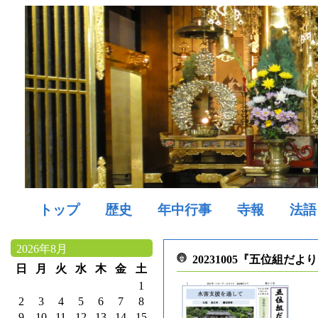
トップ
歴史
年中行事
寺報
法語
2026年8月
20231005『五位組だ
日
月
火
水
木
金
土
1
2
3
4
5
6
7
8
9
10
11
12
13
14
15