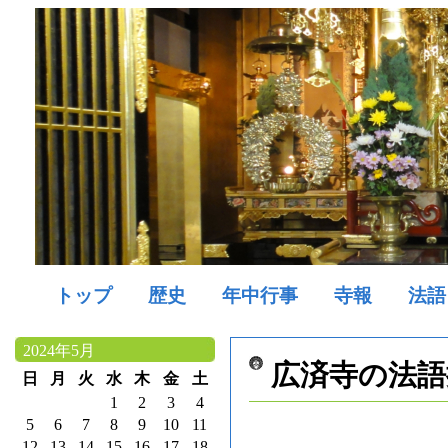
トップ
歴史
年中行事
寺報
法語
2024年5月
広済寺の法語
日
月
火
水
木
金
土
1
2
3
4
5
6
7
8
9
10
11
12
13
14
15
16
17
18