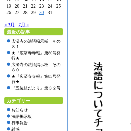
19
20
21
22
23
24
25
26
27
28
29
30
31
« 3月
7月 »
最近の記事
広済寺の法語掲示板 その
８１
★『広済寺寺報』第86号発
行★
広済寺の法語掲示板 その
８０
★『広済寺寺報』第85号発
行★
『五位組だより』第３２号
カテゴリー
お知らせ
法語掲示板
行事報告
雑感