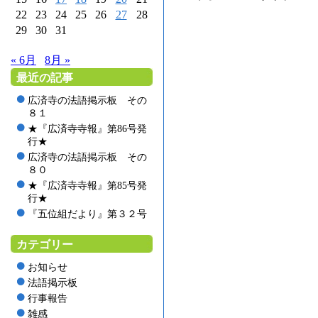
22
23
24
25
26
27
28
29
30
31
« 6月
8月 »
最近の記事
広済寺の法語掲示板 その
８１
★『広済寺寺報』第86号発
行★
広済寺の法語掲示板 その
８０
★『広済寺寺報』第85号発
行★
『五位組だより』第３２号
カテゴリー
お知らせ
法語掲示板
行事報告
雑感