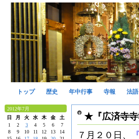
トップ
歴史
年中行事
寺報
法語
2012年7月
★『広済寺寺
日
月
火
水
木
金
土
1
2
3
4
5
6
7
8
9
10
11
12
13
14
７月２０日、
15
16
17
18
19
20
21