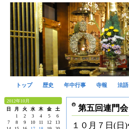
トップ
歴史
年中行事
寺報
法語
2012年10月
第五回連門会
日
月
火
水
木
金
土
1
2
3
4
5
6
7
8
9
10
11
12
13
１０月７日(日
14
15
16
17
18
19
20