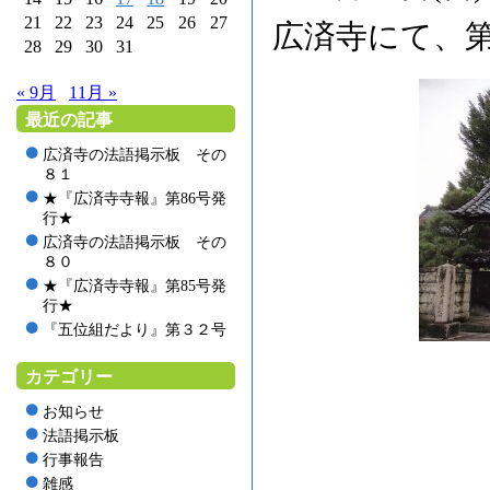
21
22
23
24
25
26
27
広済寺にて、
28
29
30
31
« 9月
11月 »
最近の記事
広済寺の法語掲示板 その
８１
★『広済寺寺報』第86号発
行★
広済寺の法語掲示板 その
８０
★『広済寺寺報』第85号発
行★
『五位組だより』第３２号
カテゴリー
お知らせ
法語掲示板
行事報告
雑感