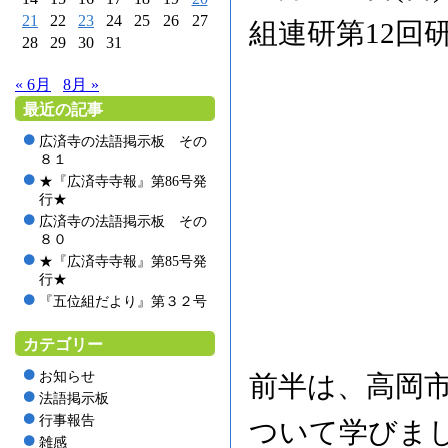
21
22
23
24
25
26
27
組連研第12回
28
29
30
31
« 6月
8月 »
最近の記事
広済寺の法語掲示板 その
８１
★『広済寺寺報』第86号発
行★
広済寺の法語掲示板 その
８０
★『広済寺寺報』第85号発
行★
『五位組だより』第３２号
カテゴリー
お知らせ
前半は、高岡
法語掲示板
行事報告
ついて学びま
雑感