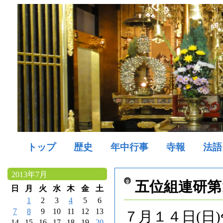
トップ
歴史
年中行事
寺報
法語
2013年7月
五位組連研第
日
月
火
水
木
金
土
1
2
3
4
5
6
7
8
9
10
11
12
13
７月１４日(日
14
15
16
17
18
19
20