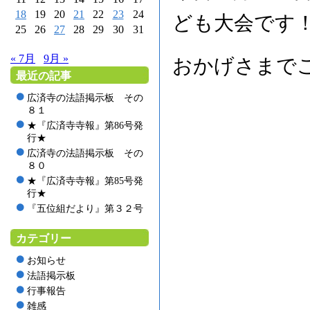
18
19
20
21
22
23
24
ども大会です
25
26
27
28
29
30
31
« 7月
9月 »
おかげさまで
最近の記事
広済寺の法語掲示板 その
８１
★『広済寺寺報』第86号発
行★
広済寺の法語掲示板 その
８０
★『広済寺寺報』第85号発
行★
『五位組だより』第３２号
カテゴリー
お知らせ
法語掲示板
行事報告
雑感