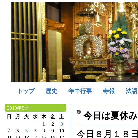
トップ
歴史
年中行事
寺報
法語
2013年8月
今日は夏休み
日
月
火
水
木
金
土
1
2
3
4
5
6
7
8
9
10
今日８月１８
11
12
13
14
15
16
17