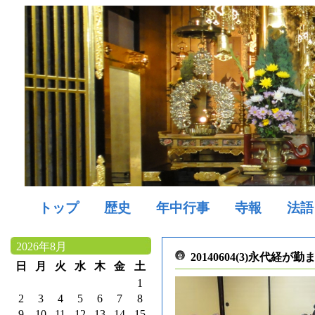
トップ
歴史
年中行事
寺報
法語
2026年8月
20140604(3)永代経が
日
月
火
水
木
金
土
1
2
3
4
5
6
7
8
9
10
11
12
13
14
15