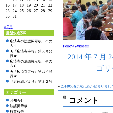
16
17
18
19
20
21
22
23
24
25
26
27
28
29
30
31
« 7月
最近の記事
広済寺の法語掲示板 その
８１
Follow @kosaiji
★『広済寺寺報』第86号発
2014 年 7 月 
行★
広済寺の法語掲示板 その
８０
ゴリ
★『広済寺寺報』第85号発
行★
『五位組だより』第３２号
«
20140604(3)永代経が勤まりまし
カテゴリー
コメント
お知らせ
法語掲示板
行事報告