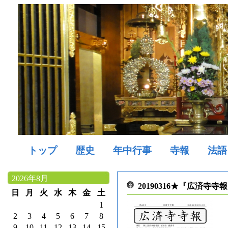
トップ
歴史
年中行事
寺報
法語
2026年8月
20190316★『広済寺寺
日
月
火
水
木
金
土
1
2
3
4
5
6
7
8
9
10
11
12
13
14
15