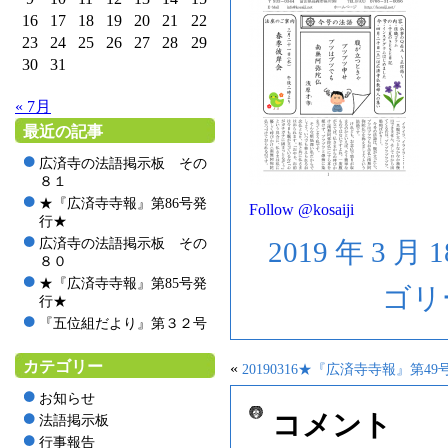
16
17
18
19
20
21
22
23
24
25
26
27
28
29
30
31
« 7月
最近の記事
広済寺の法語掲示板 その
８１
★『広済寺寺報』第86号発
Follow @kosaiji
行★
広済寺の法語掲示板 その
2019 年 3 月 
８０
★『広済寺寺報』第85号発
ゴリ
行★
『五位組だより』第３２号
カテゴリー
«
20190316★『広済寺寺報』第4
お知らせ
コメント
法語掲示板
行事報告