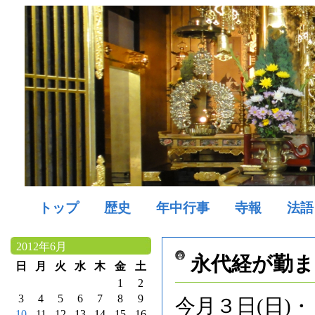
トップ
歴史
年中行事
寺報
法語
2012年6月
永代経が勤
日
月
火
水
木
金
土
1
2
3
4
5
6
7
8
9
今月３日(日)
10
11
12
13
14
15
16