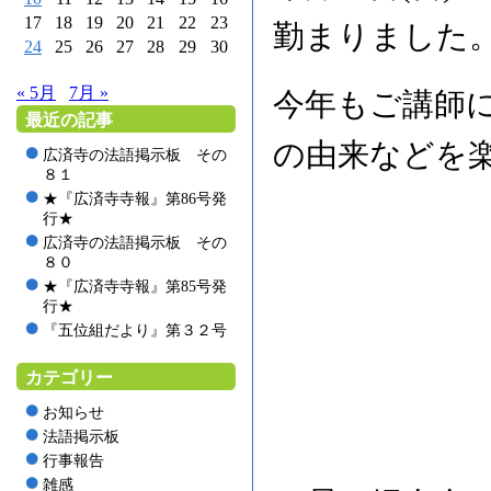
17
18
19
20
21
22
23
勤まりました
24
25
26
27
28
29
30
« 5月
7月 »
今年もご講師
最近の記事
の由来などを
広済寺の法語掲示板 その
８１
★『広済寺寺報』第86号発
行★
広済寺の法語掲示板 その
８０
★『広済寺寺報』第85号発
行★
『五位組だより』第３２号
カテゴリー
お知らせ
法語掲示板
行事報告
雑感